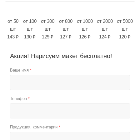
от 50
от 100
от 300
от 800
от 1000
от 2000
от 5000
шт
шт
шт
шт
шт
шт
шт
143 ₽
130 ₽
129 ₽
127 ₽
126 ₽
124 ₽
120 ₽
Акция! Нарисуем макет бесплатно!
Ваше имя
*
Телефон
*
Продукция, комментарии
*