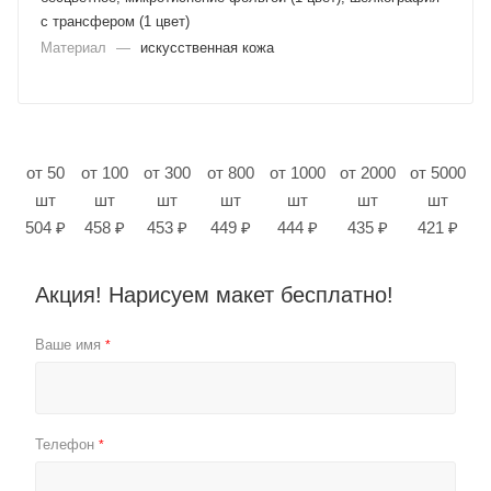
с трансфером (1 цвет)
Материал
—
искусственная кожа
от 50
от 100
от 300
от 800
от 1000
от 2000
от 5000
шт
шт
шт
шт
шт
шт
шт
504 ₽
458 ₽
453 ₽
449 ₽
444 ₽
435 ₽
421 ₽
Акция! Нарисуем макет бесплатно!
Ваше имя
*
Телефон
*