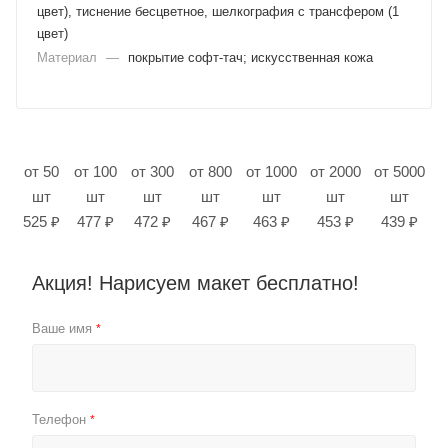
цвет), тиснение бесцветное, шелкография с трансфером (1
цвет)
Материал
—
покрытие софт-тач; искусственная кожа
от 50
от 100
от 300
от 800
от 1000
от 2000
от 5000
шт
шт
шт
шт
шт
шт
шт
525 ₽
477 ₽
472 ₽
467 ₽
463 ₽
453 ₽
439 ₽
Акция! Нарисуем макет бесплатно!
Ваше имя
*
Телефон
*