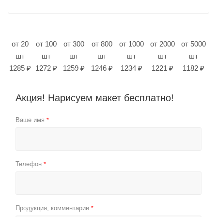
от 20
от 100
от 300
от 800
от 1000
от 2000
от 5000
шт
шт
шт
шт
шт
шт
шт
1285 ₽
1272 ₽
1259 ₽
1246 ₽
1234 ₽
1221 ₽
1182 ₽
Акция! Нарисуем макет бесплатно!
Ваше имя
*
Телефон
*
Продукция, комментарии
*