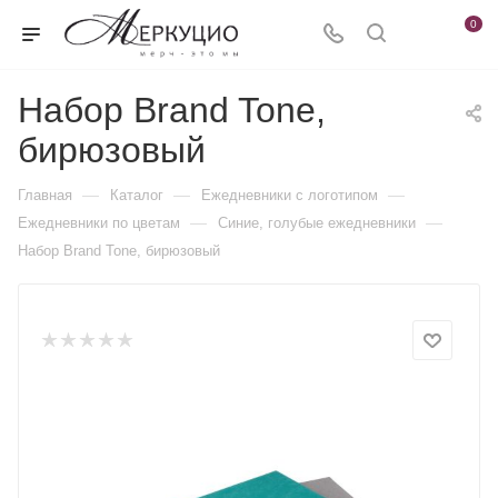
0
Набор Brand Tone,
бирюзовый
—
—
—
Главная
Каталог
Ежедневники c логотипом
—
—
Ежедневники по цветам
Синие, голубые ежедневники
Набор Brand Tone, бирюзовый