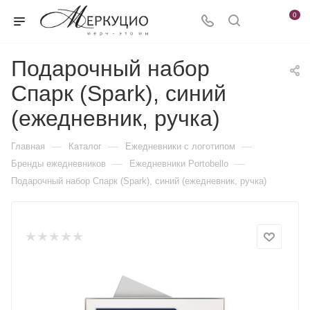
0
Подарочный набор
Спарк (Spark), синий
(ежедневник, ручка)
—
—
—
Главная
Каталог
Ежедневники c логотипом
—
—
Бренды ежедневников
Ежедневники Portobello
Подарочный набор Спарк (Spark), синий (ежедневник, ручка)