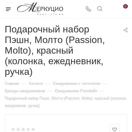
0
Подарочный набор
Пэшн, Молто (Passion,
Molto), красный
(колонка, ежедневник,
ручка)
—
—
—
Главная
Каталог
Ежедневники c логотипом
—
—
Бренды ежедневников
Ежедневники Portobello
Подарочный набор Пэшн, Молто (Passion, Molto), красный (колонка,
ежедневник, ручка)