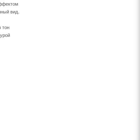
эффектом
нный вид.
 тон
турой