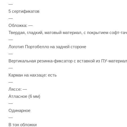
—
5 сертификатов
—
Обложка: —
Твердая, гладкий, матовый материал, с покрытием софт-та
—
Логотип Портобелло на задней стороне
—
Вертикальная резинка-фиксатор с вставкой из ПУ-материала
—
Карман на нахзаце: есть
—
Ляссе: —
Атласное (6 мм)
—
Одинарное
—
В тон обложки