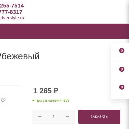
 255-7514
777-8317
verstyle.ru
0
й/бежевый
0
0
1 265
₽
Есть в наличии: 858
ЗАКАЗАТЬ