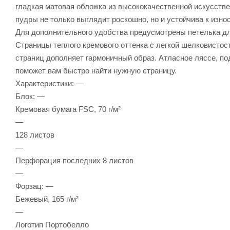
гладкая матовая обложка из высококачественной искусств
пудры не только выглядит роскошно, но и устойчива к изн
Для дополнительного удобства предусмотрены петелька дл
Страницы теплого кремового оттенка с легкой шелковистос
страниц дополняет гармоничный образ. Атласное ляссе, по
поможет вам быстро найти нужную страницу.
Характеристики: —
Блок: —
Кремовая бумага FSC, 70 г/м²
—
128 листов
—
Перфорация последних 8 листов
—
Форзац: —
Бежевый, 165 г/м²
—
Логотип Портобелло