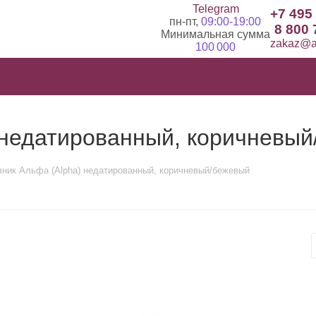
Telegram
+7 495
пн-пт,
09:00-19:00
8 800 
Минимальная сумма
zakaz@ad
100 000
 недатированный, коричневы
ник Альфа (Alpha) недатированный, коричневый/бежевый