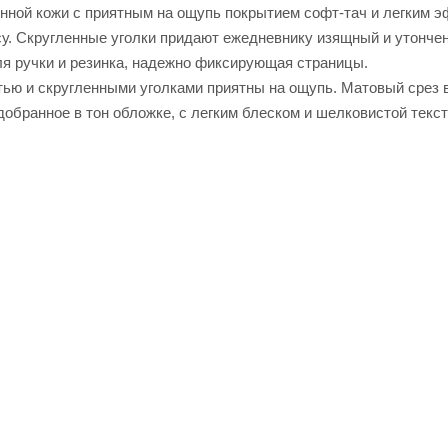
енной кожи с приятным на ощупь покрытием софт-тач и легким 
осу. Скругленные уголки придают ежедневнику изящный и утонче
я ручки и резинка, надежно фиксирующая страницы.
тью и скругленными уголками приятны на ощупь. Матовый срез в
добранное в тон обложке, с легким блеском и шелковистой текс