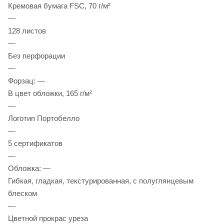
Кремовая бумага FSC, 70 г/м²
—
128 листов
—
Без перфорации
—
Форзац: —
В цвет обложки, 165 г/м²
—
Логотип Портобелло
—
5 сертификатов
—
Обложка: —
Гибкая, гладкая, текстурированная, с полуглянцевым
блеском
—
Цветной прокрас уреза