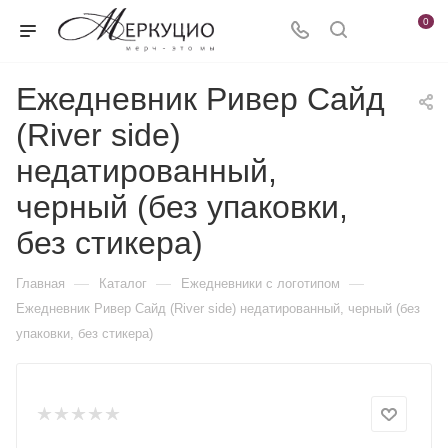
0
Ежедневник Ривер Сайд
(River side)
недатированный,
черный (без упаковки,
без стикера)
—
—
—
Главная
Каталог
Ежедневники c логотипом
Ежедневник Ривер Сайд (River side) недатированный, черный (без
упаковки, без стикера)