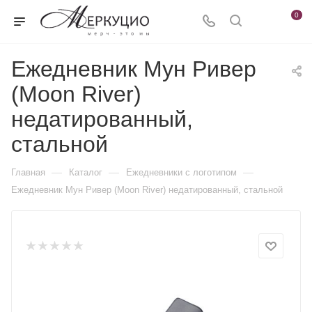
0
Ежедневник Мун Ривер
(Moon River)
недатированный,
стальной
—
—
—
Главная
Каталог
Ежедневники c логотипом
Ежедневник Мун Ривер (Moon River) недатированный, стальной