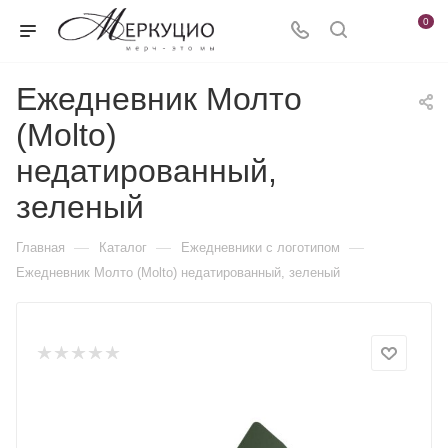
0
Ежедневник Молто
(Molto)
недатированный,
зеленый
—
—
—
Главная
Каталог
Ежедневники c логотипом
Ежедневник Молто (Molto) недатированный, зеленый