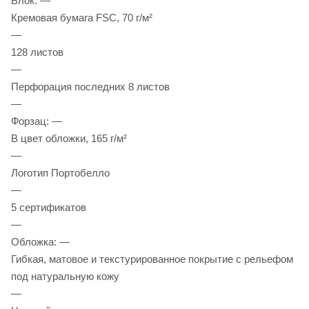
Блок: —
Кремовая бумага FSC, 70 г/м²
—
128 листов
—
Перфорация последних 8 листов
—
Форзац: —
В цвет обложки, 165 г/м²
—
Логотип Портобелло
—
5 сертификатов
—
Обложка: —
Гибкая, матовое и текстурированное покрытие с рельефом
под натуральную кожу
—