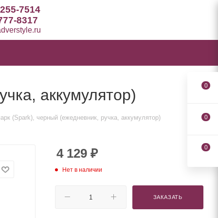
 255-7514
777-8317
verstyle.ru
0
учка, аккумулятор)
рк (Spark), черный (ежедневник, ручка, аккумулятор)
0
0
4 129
₽
Нет в наличии
ЗАКАЗАТЬ