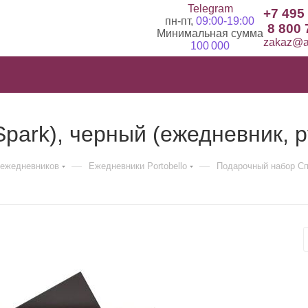
Telegram
+7 495
пн-пт,
09:00-19:00
8 800 
Минимальная сумма
zakaz@ad
100 000
park), черный (ежедневник, р
—
—
ежедневников
Ежедневники Portobello
Подарочный набор Спа