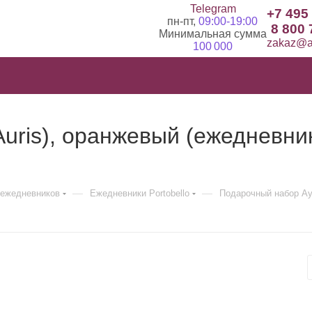
Telegram
+7 495
пн-пт,
09:00-19:00
8 800 
Минимальная сумма
zakaz@ad
100 000
uris), оранжевый (ежедневник
—
—
ежедневников
Ежедневники Portobello
Подарочный набор Аур