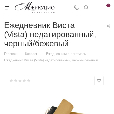
0
Ежедневник Виста
(Vista) недатированный,
черный/бежевый
—
—
—
Главная
Каталог
Ежедневники c логотипом
Ежедневник Виста (Vista) недатированный, черный/бежевый