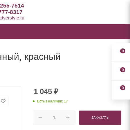
 255-7514
777-8317
verstyle.ru
0
анный, красный
0
0
1 045
₽
Есть в наличии: 17
ЗАКАЗАТЬ