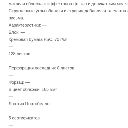
матовая обложка с эффектом софт-тач и деликатным мелко
Скругленные углы обложки и страниц добавляют элегантно
письма.
Характеристики: —
Блок: —
Кремовая бумага FSC, 70 г/м²
—
128 листов
—
Перфорация последних 8 листов
—
Форзац: —
В цвет обложки, 165 г/м²
—
Логотип Портобелло
—
5 сертификатов
—