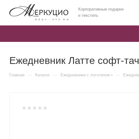
Корпоративные подарки
и текстиль
Ежедневник Латте софт-тач 
—
—
—
Главная
Каталог
Ежедневники c логотипом
Ежеднев