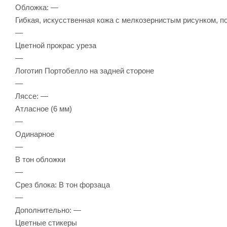
Обложка: —
Гибкая, искусственная кожа с мелкозернистым рисунком, п
—
Цветной прокрас уреза
—
Логотип Портобелло на задней стороне
—
Ляссе: —
Атласное (6 мм)
—
Одинарное
—
В тон обложки
—
Срез блока: В тон форзаца
—
Дополнительно: —
Цветные стикеры