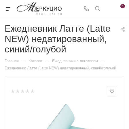
0
Ежедневник Латте (Latte
NEW) недатированный,
синий/голубой
—
—
—
Главная
Каталог
Ежедневники c логотипом
Ежедневник Латте (Latte NEW) недатированный, синий/голубой