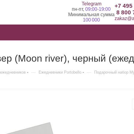
Telegram
+7 495
пн-пт,
09:00-19:00
8 800 
Минимальная сумма
zakaz@ad
100 000
р (Moon river), черный (ежед
—
—
ежедневников
Ежедневники Portobello
Подарочный набор Мун