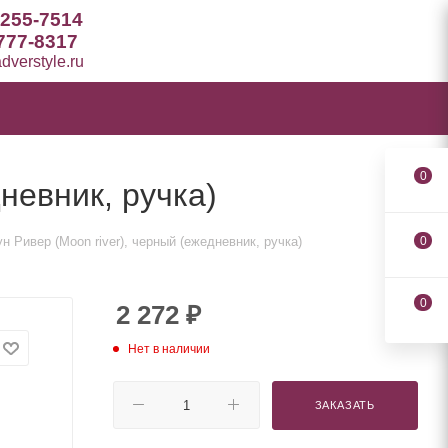
 255-7514
777-8317
verstyle.ru
0
невник, ручка)
 Ривер (Moon river), черный (ежедневник, ручка)
0
0
2 272
₽
Нет в наличии
ЗАКАЗАТЬ