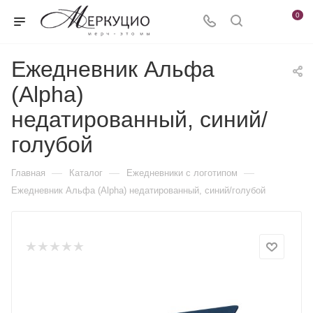
0
Ежедневник Альфа
(Alpha)
недатированный, синий/
голубой
—
—
—
Главная
Каталог
Ежедневники c логотипом
Ежедневник Альфа (Alpha) недатированный, синий/голубой