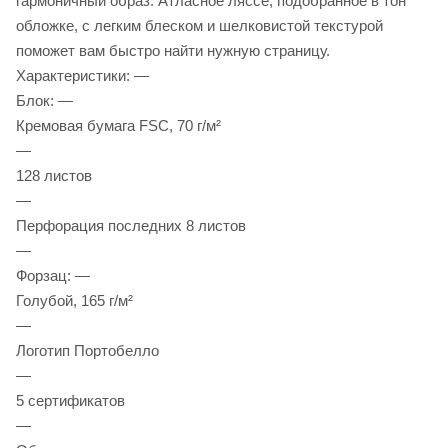
гармоничный образ. Атласное ляссе, подобранное в тон
обложке, с легким блеском и шелковистой текстурой
поможет вам быстро найти нужную страницу.
Характеристики: —
Блок: —
Кремовая бумага FSC, 70 г/м²
—
128 листов
—
Перфорация последних 8 листов
—
Форзац: —
Голубой, 165 г/м²
—
Логотип Портобелло
—
5 сертификатов
—