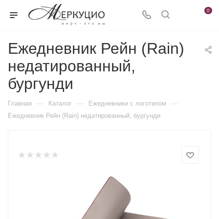
0
Ежедневник Рейн (Rain)
недатированный,
бургунди
—
—
—
Главная
Каталог
Ежедневники c логотипом
Ежедневник Рейн (Rain) недатированный, бургунди