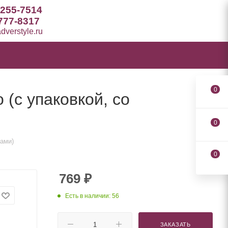
 255-7514
777-8317
verstyle.ru
0
(с упаковкой, со
0
рами)
0
769
₽
Есть в наличии: 56
ЗАКАЗАТЬ