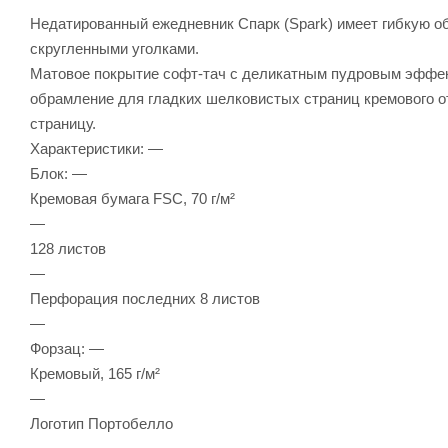
Недатированный ежедневник Спарк (Spark) имеет гибкую о
скругленными уголками.
Матовое покрытие софт-тач с деликатным пудровым эффект
обрамление для гладких шелковистых страниц кремового о
страницу.
Характеристики: —
Блок: —
Кремовая бумага FSC, 70 г/м²
—
128 листов
—
Перфорация последних 8 листов
—
Форзац: —
Кремовый, 165 г/м²
—
Логотип Портобелло