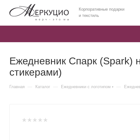
Корпоративные подарки
и текстиль
Ежедневник Спарк (Spark) н
стикерами)
—
—
—
Главная
Каталог
Ежедневники c логотипом
Ежеднев