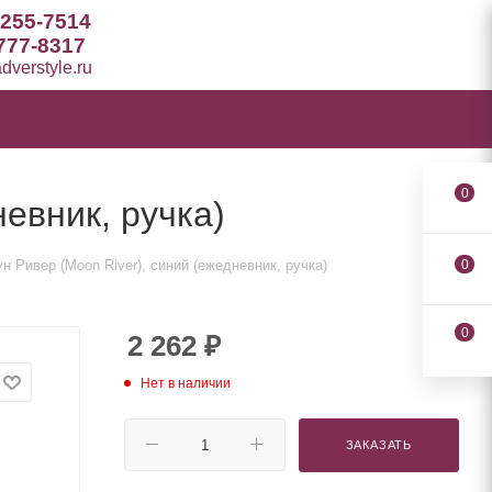
 255-7514
777-8317
verstyle.ru
0
евник, ручка)
 Ривер (Moon River), синий (ежедневник, ручка)
0
0
2 262
₽
Нет в наличии
ЗАКАЗАТЬ