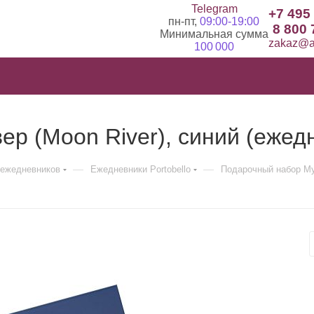
Telegram
+7 495
пн-пт,
09:00-19:00
8 800 
Минимальная сумма
zakaz@ad
100 000
р (Moon River), синий (ежедн
—
—
ежедневников
Ежедневники Portobello
Подарочный набор Мун