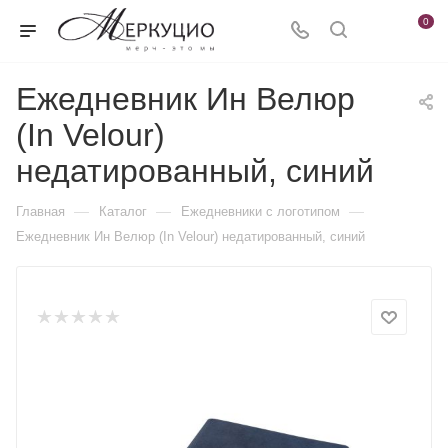
0
Ежедневник Ин Велюр
(In Velour)
недатированный, синий
—
—
—
Главная
Каталог
Ежедневники c логотипом
Ежедневник Ин Велюр (In Velour) недатированный, синий