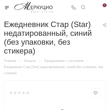
0
Ежедневник Стар (Star)
недатированный, синий
(без упаковки, без
стикера)
—
—
—
Главная
Каталог
Ежедневники c логотипом
Ежедневник Стар (Star) недатированный, синий (без упаковки, без
стикера)