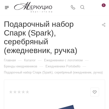
0
Подарочный набор
Спарк (Spark),
серебряный
(ежедневник, ручка)
—
—
—
Главная
Каталог
Ежедневники c логотипом
—
—
Бренды ежедневников
Ежедневники Portobello
Подарочный набор Спарк (Spark), серебряный (ежедневник, ручка)