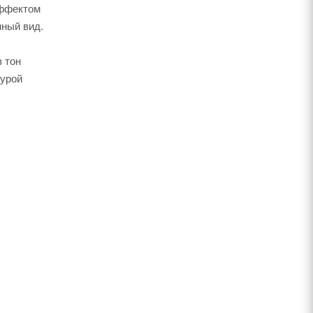
эффектом
нный вид.
 тон
турой