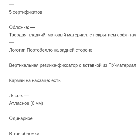
—
5 сертификатов
—
Обложка: —
Твердая, гладкий, матовый материал, с покрытием софт-та
—
Логотип Портобелло на задней стороне
—
Вертикальная резинка-фиксатор с вставкой из ПУ-материала
—
Карман на нахзаце: есть
—
Ляссе: —
Атласное (6 мм)
—
Одинарное
—
В тон обложки