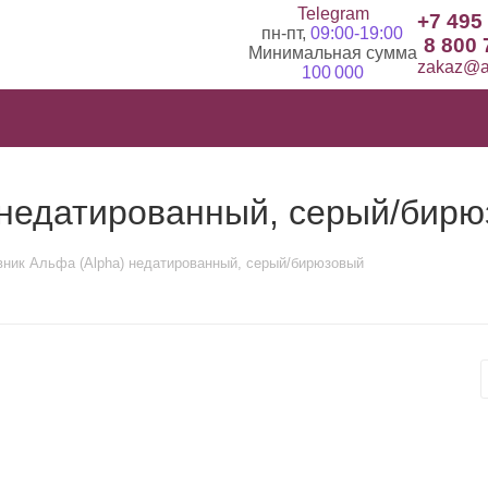
Telegram
+7 495
пн-пт,
09:00-19:00
8 800 
Минимальная сумма
zakaz@ad
100 000
 недатированный, серый/бир
ник Альфа (Alpha) недатированный, серый/бирюзовый