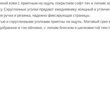
енной кожи с приятным на ощупь покрытием софт-тач и легким 
осу. Скругленные уголки придают ежедневнику изящный и утонче
я ручки и резинка, надежно фиксирующая страницы.
тью и скругленными уголками приятны на ощупь. Матовый срез в
добранное в тон обложке, с легким блеском и шелковистой текс