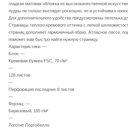
гладкая матовая обложка из высококачественной искусств
пудры не только выглядит роскошно, но и устойчива к изн
Для дополнительного удобства предусмотрены петелька дл
Страницы теплого кремового оттенка с легкой шелковистос
страниц дополняет гармоничный образ. Атласное ляссе, по
поможет вам быстро найти нужную страницу.
Характеристики: —
Блок: —
Кремовая бумага FSC, 70 г/м²
—
128 листов
—
Перфорация последних 8 листов
—
Форзац: —
Бирюзовый, 165 г/м²
—
Логотип Портобелло