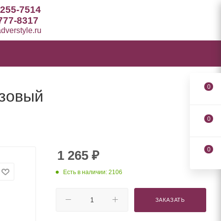
 255-7514
777-8317
verstyle.ru
0
юзовый
0
0
1 265
₽
Есть в наличии: 2106
ЗАКАЗАТЬ