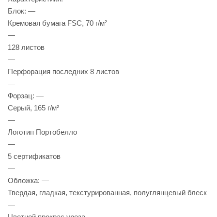
Блок: —
Кремовая бумага FSC, 70 г/м²
—
128 листов
—
Перфорация последних 8 листов
—
Форзац: —
Серый, 165 г/м²
—
Логотип Портобелло
—
5 сертификатов
—
Обложка: —
Твердая, гладкая, текстурированная, полуглянцевый блеск
—
Цветной прокрас уреза