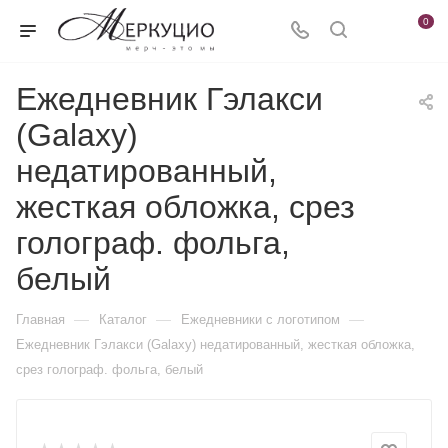
0
Ежедневник Гэлакси
(Galaxy)
недатированный,
жесткая обложка, срез
голограф. фольга,
белый
—
—
—
Главная
Каталог
Ежедневники c логотипом
Ежедневник Гэлакси (Galaxy) недатированный, жесткая обложка,
срез голограф. фольга, белый