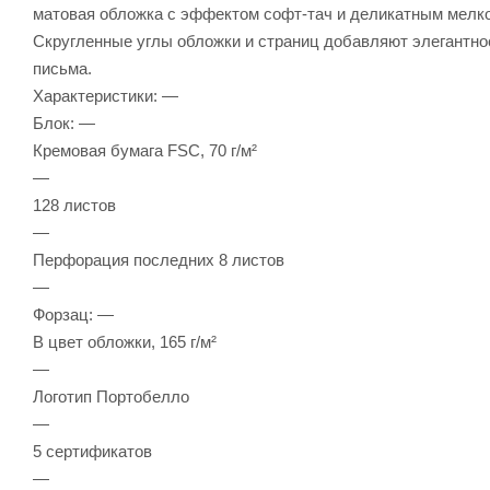
матовая обложка с эффектом софт-тач и деликатным мелко
Скругленные углы обложки и страниц добавляют элегантно
письма.
Характеристики: —
Блок: —
Кремовая бумага FSC, 70 г/м²
—
128 листов
—
Перфорация последних 8 листов
—
Форзац: —
В цвет обложки, 165 г/м²
—
Логотип Портобелло
—
5 сертификатов
—