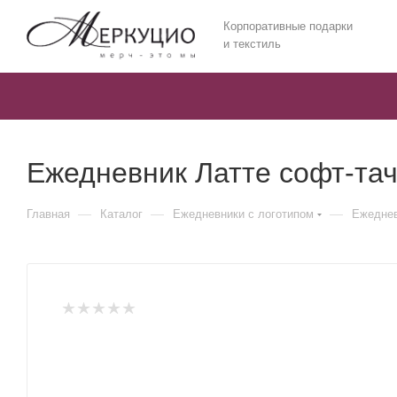
Корпоративные подарки
и текстиль
Ежедневник Латте софт-тач 
—
—
—
Главная
Каталог
Ежедневники c логотипом
Ежеднев