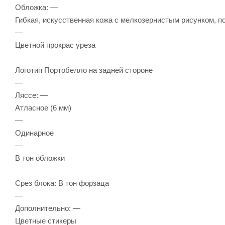
Обложка: —
Гибкая, искусственная кожа с мелкозернистым рисунком, п
—
Цветной прокрас уреза
—
Логотип Портобелло на задней стороне
—
Ляссе: —
Атласное (6 мм)
—
Одинарное
—
В тон обложки
—
Срез блока: В тон форзаца
—
Дополнительно: —
Цветные стикеры