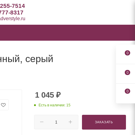
 255-7514
777-8317
verstyle.ru
0
анный, серый
0
0
1 045
₽
Есть в наличии: 15
ЗАКАЗАТЬ