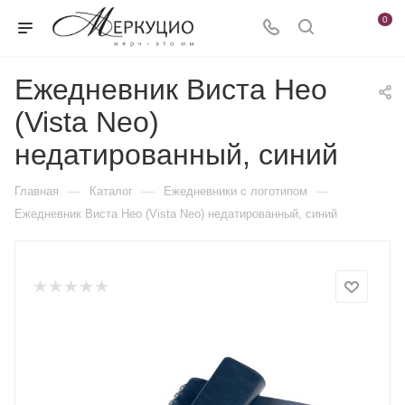
0
Ежедневник Виста Нео
(Vista Neo)
недатированный, синий
—
—
—
Главная
Каталог
Ежедневники c логотипом
Ежедневник Виста Нео (Vista Neo) недатированный, синий