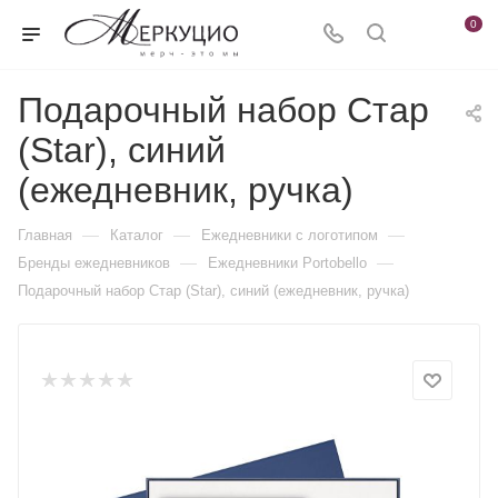
0
Подарочный набор Стар
(Star), синий
(ежедневник, ручка)
—
—
—
Главная
Каталог
Ежедневники c логотипом
—
—
Бренды ежедневников
Ежедневники Portobello
Подарочный набор Стар (Star), синий (ежедневник, ручка)