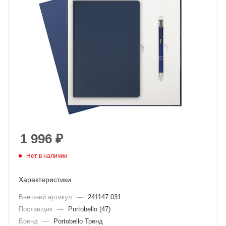
1 996
₽
Нет в наличии
Характеристики
Внешний артикул
—
241147.031
Поставщик
—
Portobello (47)
Бренд
—
Portobello Тренд