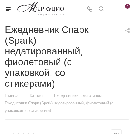
0
Ежедневник Спарк
(Spark)
недатированный,
фиолетовый (с
упаковкой, со
стикерами)
—
—
—
Главная
Каталог
Ежедневники c логотипом
Ежедневник Спарк (Spark) недатированный, фиолетовый (с
упаковкой, со стикерами)