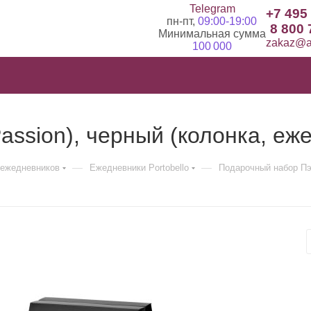
Telegram
+7 495
пн-пт,
09:00-19:00
8 800 
Минимальная сумма
zakaz@ad
100 000
ssion), черный (колонка, еже
—
—
ежедневников
Ежедневники Portobello
Подарочный набор Пэш