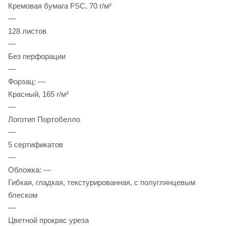
Кремовая бумага FSC, 70 г/м²
—
128 листов
—
Без перфорации
—
Форзац: —
Красный, 165 г/м²
—
Логотип Портобелло
—
5 сертификатов
—
Обложка: —
Гибкая, гладкая, текстурированная, с полуглянцевым
блеском
—
Цветной прокрас уреза