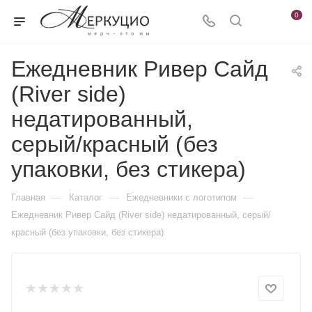
0
Ежедневник Ривер Сайд
(River side)
недатированный,
серый/красный (без
упаковки, без стикера)
—
—
—
Главная
Каталог
Ежедневники c логотипом
Ежедневник Ривер Сайд (River side) недатированный, серый/
красный (без упаковки, без стикера)