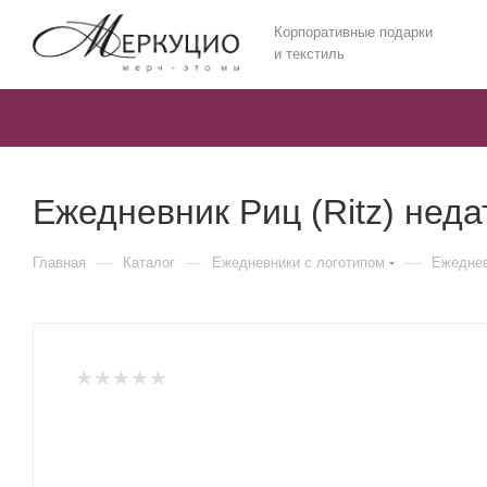
Корпоративные подарки
и текстиль
Ежедневник Риц (Ritz) нед
—
—
—
Главная
Каталог
Ежедневники c логотипом
Ежеднев