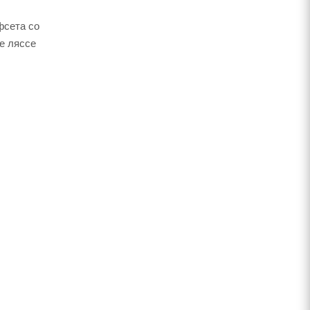
фсета со
ое ляссе