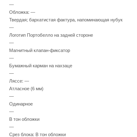
—
Обложка: —
Твердая; бархатистая фактура, напоминающая нубук
—
Логотип Портобелло на задней стороне
—
Магнитный клапан-фиксатор
—
Бумажный карман на нахзаце
—
Ляссе: —
Атласное (6 мм)
—
Одинарное
—
В тон обложки
—
Срез блока: В тон обложки