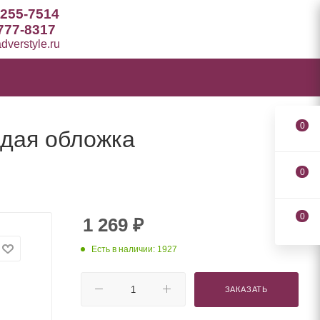
 255-7514
777-8317
verstyle.ru
0
рдая обложка
0
0
1 269
₽
Есть в наличии: 1927
ЗАКАЗАТЬ