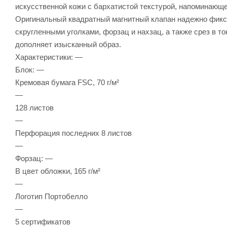
искусственной кожи с бархатистой текстурой, напоминающе
Оригинальный квадратный магнитный клапан надежно фикси
скругленными уголками, форзац и нахзац, а также срез в т
дополняет изысканный образ.
Характеристики: —
Блок: —
Кремовая бумага FSC, 70 г/м²
—
128 листов
—
Перфорация последних 8 листов
—
Форзац: —
В цвет обложки, 165 г/м²
—
Логотип Портобелло
—
5 сертификатов