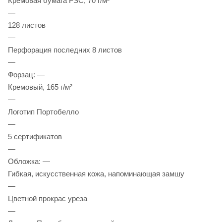
Кремовая бумага FSC, 70 г/м²
—
128 листов
—
Перфорация последних 8 листов
—
Форзац: —
Кремовый, 165 г/м²
—
Логотип Портобелло
—
5 сертификатов
—
Обложка: —
Гибкая, искусственная кожа, напоминающая замшу
—
Цветной прокрас уреза
—