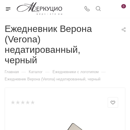
0
Ежедневник Верона
(Verona)
недатированный,
черный
—
—
—
Главная
Каталог
Ежедневники c логотипом
Ежедневник Верона (Verona) недатированный, черный