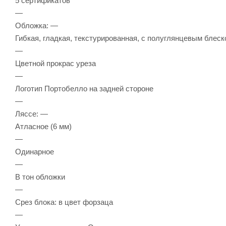
5 сертификатов
—
Обложка: —
Гибкая, гладкая, текстурированная, с полуглянцевым блес
—
Цветной прокрас уреза
—
Логотип Портобелло на задней стороне
—
Ляссе: —
Атласное (6 мм)
—
Одинарное
—
В тон обложки
—
Срез блока: в цвет форзаца
—