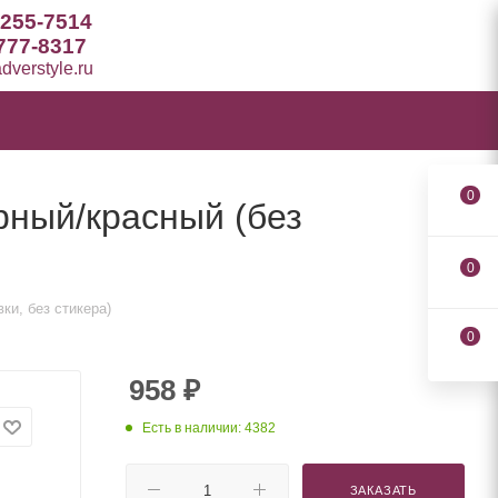
 255-7514
777-8317
verstyle.ru
0
рный/красный (без
0
ки, без стикера)
0
958
₽
Есть в наличии: 4382
ЗАКАЗАТЬ