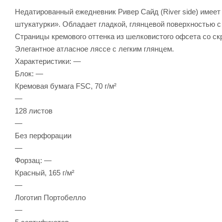
Недатированный ежедневник Ривер Сайд (River side) имеет
штукатурки». Обладает гладкой, глянцевой поверхностью 
Страницы кремового оттенка из шелковистого офсета со с
Элегантное атласное ляссе с легким глянцем.
Характеристики: —
Блок: —
Кремовая бумага FSC, 70 г/м²
—
128 листов
—
Без перфорации
—
Форзац: —
Красный, 165 г/м²
—
Логотип Портобелло
—