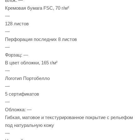
Блок: —
Кремовая бумага FSC, 70 г/м²
—
128 листов
—
Перфорация последних 8 листов
—
Форзац: —
В цвет обложки, 165 г/м²
—
Логотип Портобелло
—
5 сертификатов
—
Обложка: —
Гибкая, матовое и текстурированное покрытие с рельефом
под натуральную кожу
—