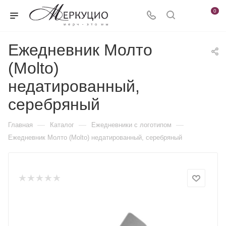
0
Ежедневник Молто
(Molto)
недатированный,
серебряный
—
—
—
Главная
Каталог
Ежедневники c логотипом
Ежедневник Молто (Molto) недатированный, серебряный