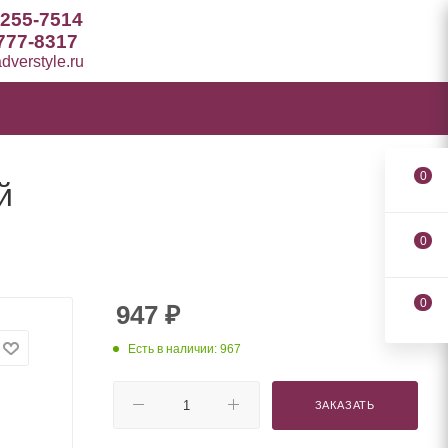
 255-7514
777-8317
verstyle.ru
0
й
0
0
947
₽
Есть в наличии: 967
ЗАКАЗАТЬ