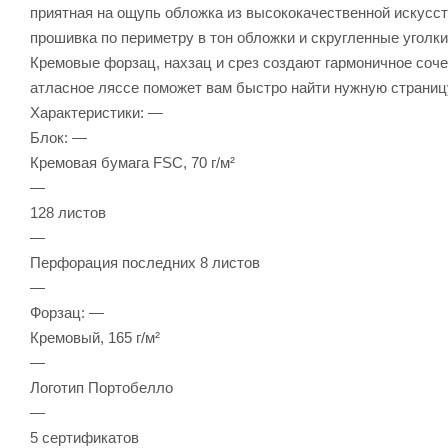
приятная на ощупь обложка из высококачественной искусс
прошивка по периметру в тон обложки и скругленные уголк
Кремовые форзац, нахзац и срез создают гармоничное соче
атласное ляссе поможет вам быстро найти нужную страниц
Характеристики: —
Блок: —
Кремовая бумага FSC, 70 г/м²
—
128 листов
—
Перфорация последних 8 листов
—
Форзац: —
Кремовый, 165 г/м²
—
Логотип Портобелло
—
5 сертификатов