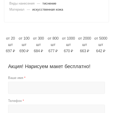
Виды нанесения
—
тиснение
Материал
—
искусственная кожа
от 20
от 100
от 300
от 800
от 1000
от 2000
от 5000
шт
шт
шт
шт
шт
шт
шт
697 ₽
690 ₽
684 ₽
677 ₽
670 ₽
663 ₽
642 ₽
Акция! Нарисуем макет бесплатно!
Ваше имя
*
Телефон
*