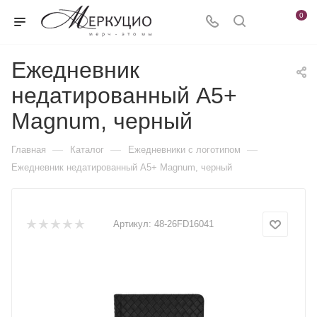
0
Ежедневник
недатированный А5+
Magnum, черный
—
—
—
Главная
Каталог
Ежедневники c логотипом
Ежедневник недатированный А5+ Magnum, черный
Артикул:
48-26FD16041