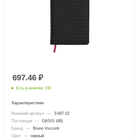
697.46
₽
Есть в наличии: 330
Характеристики
Внешний артикул
—
3-687.02
Поставщик
—
OASIS (48)
Бренд
—
Bruno Visconti
Цвет
—
черный