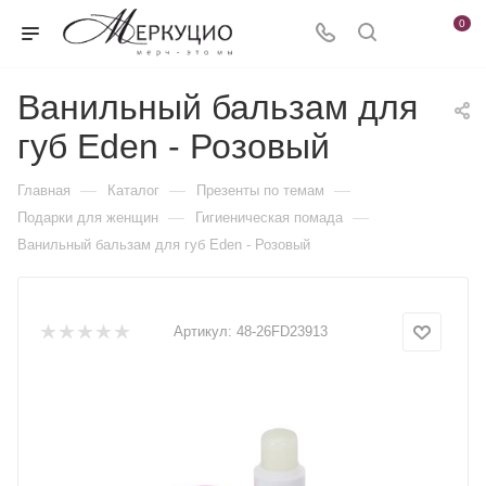
0
Ванильный бальзам для
губ Eden - Розовый
—
—
—
Главная
Каталог
Презенты по темам
—
—
Подарки для женщин
Гигиеническая помада
Ванильный бальзам для губ Eden - Розовый
Артикул:
48-26FD23913