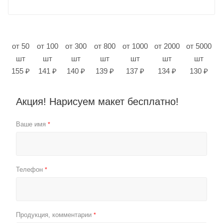
от 50
от 100
от 300
от 800
от 1000
от 2000
от 5000
шт
шт
шт
шт
шт
шт
шт
155 ₽
141 ₽
140 ₽
139 ₽
137 ₽
134 ₽
130 ₽
Акция! Нарисуем макет бесплатно!
Ваше имя
*
Телефон
*
Продукция, комментарии
*