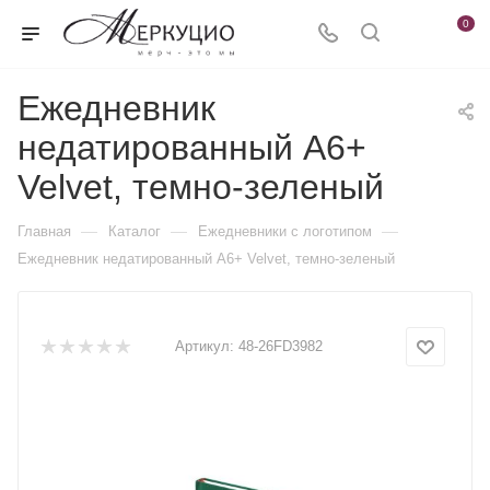
0
Ежедневник
недатированный А6+
Velvet, темно-зеленый
—
—
—
Главная
Каталог
Ежедневники c логотипом
Ежедневник недатированный А6+ Velvet, темно-зеленый
Артикул:
48-26FD3982