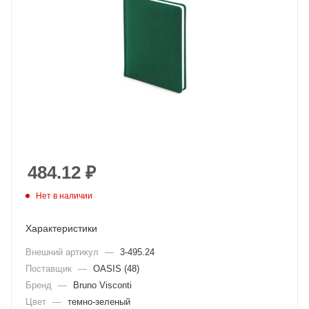
484.12
₽
Нет в наличии
Характеристики
Внешний артикул
—
3-495.24
Поставщик
—
OASIS (48)
Бренд
—
Bruno Visconti
Цвет
—
темно-зеленый