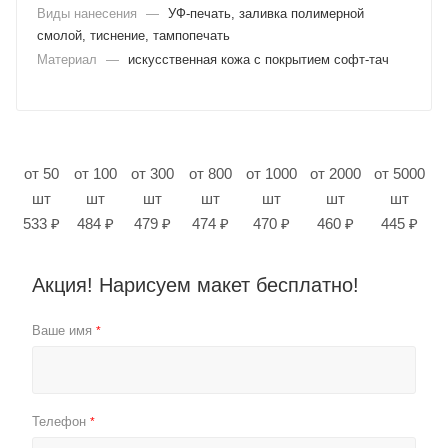
Виды нанесения
—
УФ-печать, заливка полимерной
смолой, тиснение, тампопечать
Материал
—
искусственная кожа с покрытием софт-тач
от 50
от 100
от 300
от 800
от 1000
от 2000
от 5000
шт
шт
шт
шт
шт
шт
шт
533 ₽
484 ₽
479 ₽
474 ₽
470 ₽
460 ₽
445 ₽
Акция! Нарисуем макет бесплатно!
Ваше имя
*
Телефон
*