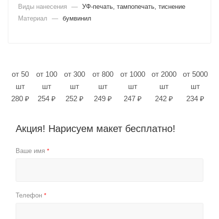
Виды нанесения
—
УФ-печать, тампопечать, тиснение
Материал
—
бумвинил
от 50
от 100
от 300
от 800
от 1000
от 2000
от 5000
шт
шт
шт
шт
шт
шт
шт
280 ₽
254 ₽
252 ₽
249 ₽
247 ₽
242 ₽
234 ₽
Акция! Нарисуем макет бесплатно!
Ваше имя
*
Телефон
*