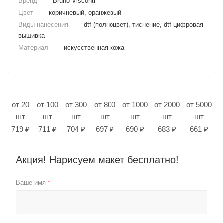
Бренд
—
Bruno Visconti
Цвет
—
коричневый, оранжевый
Виды нанесения
—
dtf (полноцвет), тиснение, dtf-цифровая
вышивка
Материал
—
искусственная кожа
от 20
от 100
от 300
от 800
от 1000
от 2000
от 5000
шт
шт
шт
шт
шт
шт
шт
719 ₽
711 ₽
704 ₽
697 ₽
690 ₽
683 ₽
661 ₽
Акция! Нарисуем макет бесплатно!
Ваше имя
*