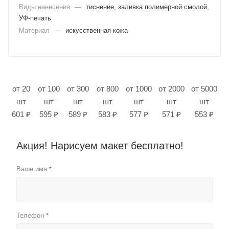
Виды нанесения
—
тиснение, заливка полимерной смолой,
УФ-печать
Материал
—
искусственная кожа
от 20
от 100
от 300
от 800
от 1000
от 2000
от 5000
шт
шт
шт
шт
шт
шт
шт
601 ₽
595 ₽
589 ₽
583 ₽
577 ₽
571 ₽
553 ₽
Акция! Нарисуем макет бесплатно!
Ваше имя
*
Телефон
*