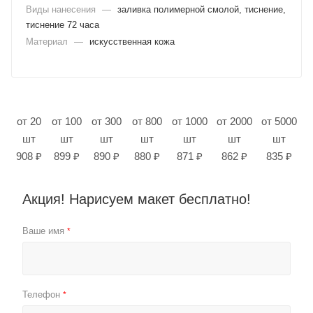
Виды нанесения
—
заливка полимерной смолой, тиснение,
тиснение 72 часа
Материал
—
искусственная кожа
от 20
от 100
от 300
от 800
от 1000
от 2000
от 5000
шт
шт
шт
шт
шт
шт
шт
908 ₽
899 ₽
890 ₽
880 ₽
871 ₽
862 ₽
835 ₽
Акция! Нарисуем макет бесплатно!
Ваше имя
*
Телефон
*