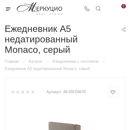
0
Ежедневник А5
недатированный
Monaco, серый
—
—
—
Главная
Каталог
Ежедневники c логотипом
Ежедневник А5 недатированный Monaco, серый
Артикул:
48-26FD4678