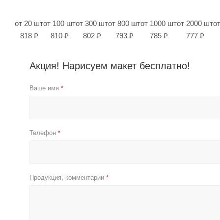
от 20 шт
от 100 шт
от 300 шт
от 800 шт
от 1000 шт
от 2000 шт
о
818 ₽
810 ₽
802 ₽
793 ₽
785 ₽
777 ₽
Акция! Нарисуем макет бесплатно!
Ваше имя
*
Телефон
*
Продукция, комментарии
*