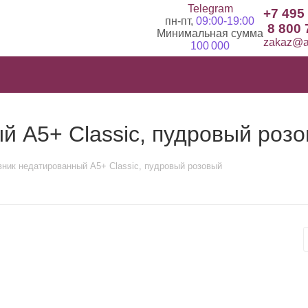
Telegram
+7 495
пн-пт,
09:00-19:00
8 800 
Минимальная сумма
zakaz@ad
100 000
й А5+ Classic, пудровый роз
ник недатированный А5+ Classic, пудровый розовый