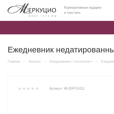
Корпоративные подарки
и текстиль
Ежедневник недатированны
—
—
—
Главная
Каталог
Ежедневники c логотипом
Ежеднев
Артикул:
48-26FF16111