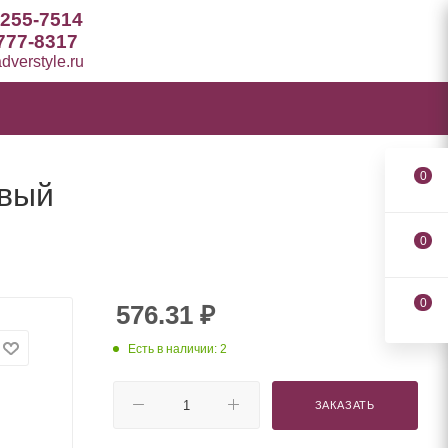
 255-7514
777-8317
verstyle.ru
0
овый
0
0
576.31
₽
Есть в наличии: 2
ЗАКАЗАТЬ