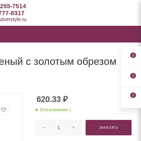
 255-7514
777-8317
verstyle.ru
0
леный с золотым обрезом
м
0
0
620.33
₽
Есть в наличии: 1
ЗАКАЗАТЬ