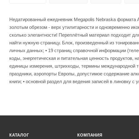
Недатированный ежедневник Megapolis Nebraska формата А5
золотым обрезом - верх утилитарности и одновременно икон
сколько элегантности! Переплётный материал подходит дл
найти нужную страницу. Блок, произведенный из тонированн
личных данных; • 19 страниц справочной информации (тел
коды, энергетическая и питательная ценность продуктов, н
единицы измерения, штрихкоды, термины международной то
праздники, аэропорты Европы, допустимое содержание алког
книги; • основной раздел для ведения записей в линовку с 
КАТАЛОГ
КОМПАНИЯ