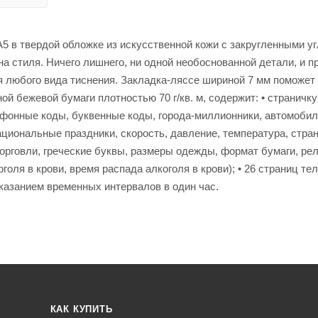
 в твердой обложке из искусственной кожи с закругленными уг
а стиля. Ничего лишнего, ни одной необоснованной детали, и п
я любого вида тиснения. Закладка-ляссе шириной 7 мм поможет
ой бежевой бумаги плотностью 70 г/кв. м, содержит: • страничку
ефонные коды, буквенные коды, города-миллионники, автомоби
ациональные праздники, скорость, давление, температура, стра
рговли, греческие буквы, размеры одежды, формат бумаги, ре
оля в крови, время распада алкоголя в крови); • 26 страниц т
указанием временных интервалов в один час.
КАК КУПИТЬ