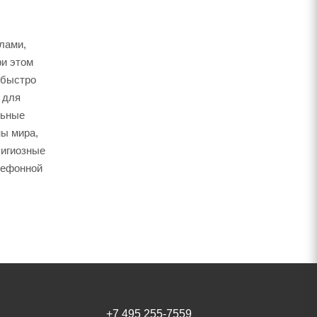
лами,
ри этом
 быстро
 для
льные
ны мира,
лигиозные
елефонной
+7 495 255-7559