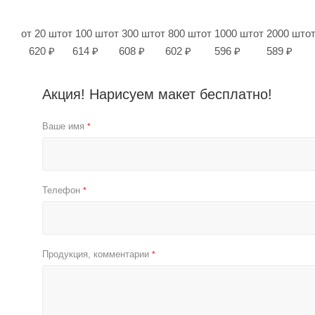
от 20 шт
от 100 шт
от 300 шт
от 800 шт
от 1000 шт
от 2000 шт
о
620 ₽
614 ₽
608 ₽
602 ₽
596 ₽
589 ₽
Акция! Нарисуем макет бесплатно!
Ваше имя
*
Телефон
*
Продукция, комментарии
*