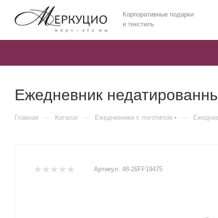
Корпоративные подарки
и текстиль
Ежедневник недатированный
—
—
—
Главная
Каталог
Ежедневники c логотипом
Ежеднев
Артикул:
48-26FF19475