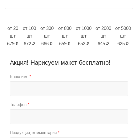
от 20
от 100
от 300
от 800
от 1000
от 2000
от 5000
шт
шт
шт
шт
шт
шт
шт
679 ₽
672 ₽
666 ₽
659 ₽
652 ₽
645 ₽
625 ₽
Акция! Нарисуем макет бесплатно!
Ваше имя
*
Телефон
*
Продукция, комментарии
*