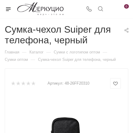
0
Сумка-чехол Suiper для
телефона, черный
—
—
—
Главная
Каталог
Сумки с логотипом оптом
—
Сумки оптом
Сумка-чехол Suiper для телефона, черный
Артикул:
48-26FF20310