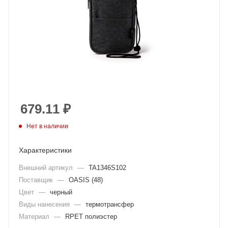
679.11
₽
Нет в наличии
Характеристики
Внешний артикул
—
TA1346S102
Поставщик
—
OASIS (48)
Цвет
—
черный
Виды нанесения
—
термотрансфер
Материал
—
RPET полиэстер