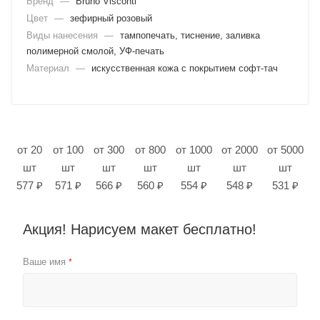
Бренд
—
Bruno Visconti
Цвет
—
зефирный розовый
Виды нанесения
—
тампопечать, тиснение, заливка
полимерной смолой, УФ-печать
Материал
—
искусственная кожа с покрытием софт-тач
от 20
от 100
от 300
от 800
от 1000
от 2000
от 5000
шт
шт
шт
шт
шт
шт
шт
577 ₽
571 ₽
566 ₽
560 ₽
554 ₽
548 ₽
531 ₽
Акция! Нарисуем макет бесплатно!
Ваше имя
*