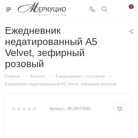
0
Ежедневник
недатированный А5
Velvet, зефирный
розовый
—
—
—
Главная
Каталог
Ежедневники c логотипом
Ежедневник недатированный А5 Velvet, зефирный розовый
Артикул:
48-26FF3993