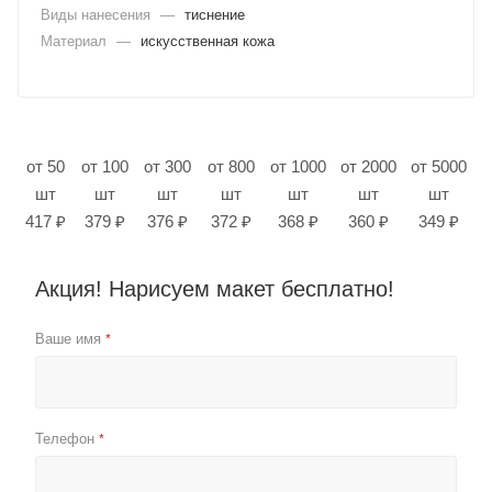
Виды нанесения
—
тиснение
Материал
—
искусственная кожа
от 50
от 100
от 300
от 800
от 1000
от 2000
от 5000
шт
шт
шт
шт
шт
шт
шт
417 ₽
379 ₽
376 ₽
372 ₽
368 ₽
360 ₽
349 ₽
Акция! Нарисуем макет бесплатно!
Ваше имя
*
Телефон
*