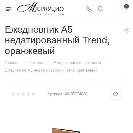
0
Ежедневник А5
недатированный Trend,
оранжевый
—
—
—
Главная
Каталог
Ежедневники c логотипом
Ежедневник А5 недатированный Trend, оранжевый
Артикул:
48-26FF4036