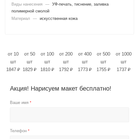
Виды нанесения
—
УФ-печать, тиснение, заливка
полимерной смолой
Материал
—
искусственная кожа
от 10
от 50
от 100
от 200
от 400
от 500
от 1000
шт
шт
шт
шт
шт
шт
шт
1847 ₽
1829 ₽
1810 ₽
1792 ₽
1773 ₽
1755 ₽
1737 ₽
Акция! Нарисуем макет бесплатно!
Ваше имя
*
Телефон
*