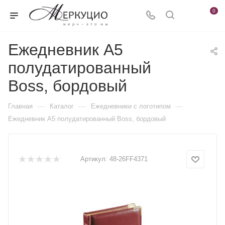
0
Ежедневник А5
полудатированный
Boss, бордовый
—
—
—
Главная
Каталог
Ежедневники c логотипом
Ежедневник А5 полудатированный Boss, бордовый
Артикул:
48-26FF4371